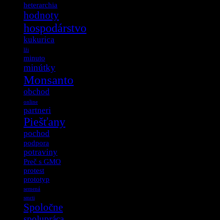
heterarchia
hodnoty
hospodárstvo
kukurica
lži
minuto
minútky
Monsanto
obchod
online
partneri
Piešťany
pochod
podpora
potraviny
Preč s GMO
protest
prototyp
semená
smrti
Spoločne
spolupráca