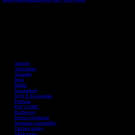
článkami
Buďme zmenou, ktorú chceme vidieť vo
svete
Facebook
Kategórie
Aktivity
Aktivizmus
Aktuality
Blog
Médiá
Nezaradené
NOVÁ Ekonomika
Podpora
Preč s GMO
Rozhovory
Rozvoj Osobnosti
Stretnutia a prednášky
Tlačové správy
TRHovisko