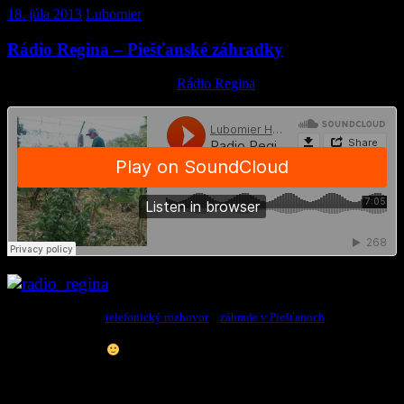
18. júla 2013
Lubomier
Rádio Regina – Piešťanské záhradky
Publikované: 23. Júla 2013 –
Rádio Regina
Vypočujte si krátky
telefonický rozhovor
o
záhrade v Piešťanoch
. Prvá zmienka
v celonárodných médiách nám ukázala, že sa treba naučiť, ako pustiť
moderátora k slovu.