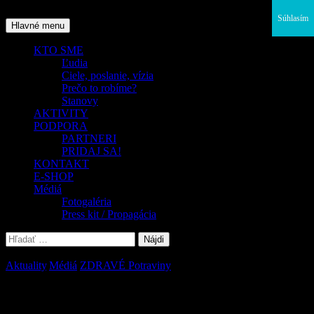
Preskočiť
Súhlasím
na
Hľadať
Hlavné menu
obsah
KTO SME
Ľudia
Ciele, poslanie, vízia
Prečo to robíme?
Stanovy
AKTIVITY
PODPORA
PARTNERI
PRIDAJ SA!
KONTAKT
E-SHOP
Médiá
Fotogaléria
Press kit / Propagácia
Hľadať:
Aktuality
,
Médiá
,
ZDRAVÉ Potraviny
Média o Piešťanskej komunitnej záhrade