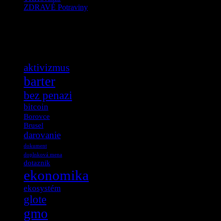
ZDRAVÉ Potraviny
Tag Cloud
aktivizmus
barter
bez penazi
bitcoin
Borovce
Brusel
darovanie
dokument
doplnková mena
dotaznik
ekonomika
ekosystém
glote
gmo