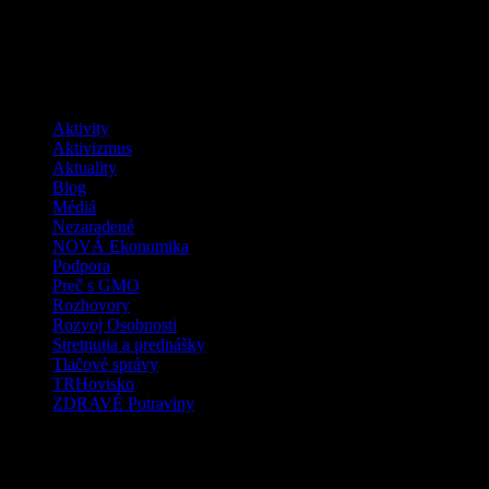
Facebook
Kategórie
Aktivity
Aktivizmus
Aktuality
Blog
Médiá
Nezaradené
NOVÁ Ekonomika
Podpora
Preč s GMO
Rozhovory
Rozvoj Osobnosti
Stretnutia a prednášky
Tlačové správy
TRHovisko
ZDRAVÉ Potraviny
Tag Cloud