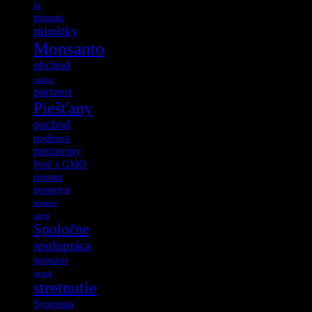
lži
minuto
minútky
Monsanto
obchod
online
partneri
Piešťany
pochod
podpora
potraviny
Preč s GMO
protest
prototyp
semená
smrti
Spoločne
spolupráca
sponzor
strach
stretnutie
Syngenta