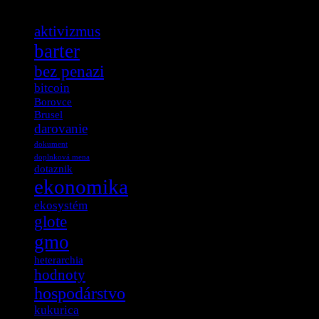
aktivizmus
barter
bez penazi
bitcoin
Borovce
Brusel
darovanie
dokument
doplnková mena
dotaznik
ekonomika
ekosystém
glote
gmo
heterarchia
hodnoty
hospodárstvo
kukurica