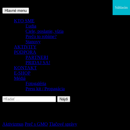
Preskočiť
Súhlasím
na
Hľadať
Hlavné menu
obsah
KTO SME
Ľudia
Ciele, poslanie, vízia
Prečo to robíme?
Stanovy
AKTIVITY
PODPORA
PARTNERI
PRIDAJ SA!
KONTAKT
E-SHOP
Médiá
Fotogaléria
Press kit / Propagácia
Hľadať:
Archív značiek: CVRV
Aktivizmus
,
Preč s GMO
,
Tlačové správy