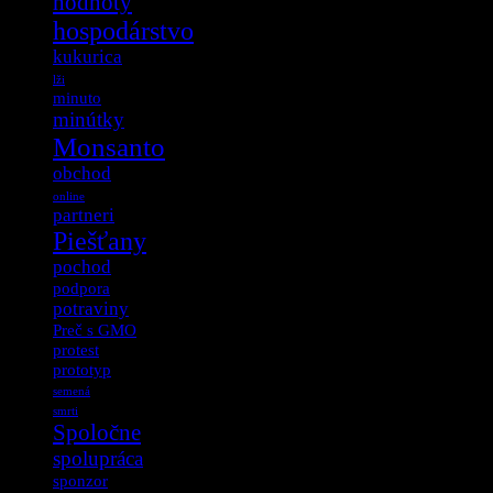
hodnoty
hospodárstvo
kukurica
lži
minuto
minútky
Monsanto
obchod
online
partneri
Piešťany
pochod
podpora
potraviny
Preč s GMO
protest
prototyp
semená
smrti
Spoločne
spolupráca
sponzor