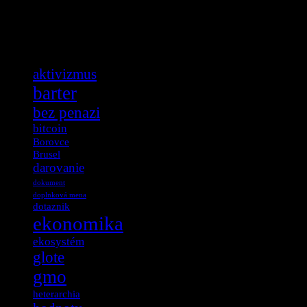
Tag Cloud
aktivizmus
barter
bez penazi
bitcoin
Borovce
Brusel
darovanie
dokument
doplnková mena
dotaznik
ekonomika
ekosystém
glote
gmo
heterarchia