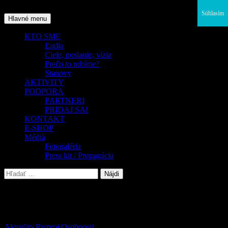
Preskočiť
Súhlasím
na
Hľadať
Hlavné menu
obsah
KTO SME
Ľudia
Ciele, poslanie, vízia
Prečo to robíme?
Stanovy
AKTIVITY
PODPORA
PARTNERI
PRIDAJ SA!
KONTAKT
E-SHOP
Médiá
Fotogaléria
Press kit / Propagácia
Hľadať:
Archív značiek: konverzácie
Aktuality
,
Rozvoj Osobnosti