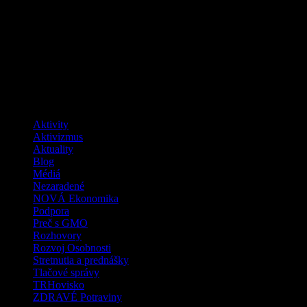
Buďme zmenou, ktorú chceme vidieť vo
svete
Facebook
Kategórie
Aktivity
Aktivizmus
Aktuality
Blog
Médiá
Nezaradené
NOVÁ Ekonomika
Podpora
Preč s GMO
Rozhovory
Rozvoj Osobnosti
Stretnutia a prednášky
Tlačové správy
TRHovisko
ZDRAVÉ Potraviny