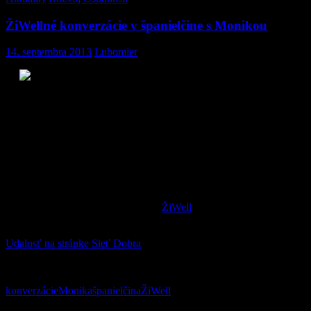
ŽiWellné konverzácie v španielčine s Monikou
14. septembra 2013
Lubomier
Chcete vedieť po španielsky?
Príďte si nezáväzne pokecať na prvé stretnutie s lektorkou Monikou,
ktorá žila 12 rokov v Španielsku.
Pozvite svojich kamošov a vytvorte konverzačnú skupinu, ktorá sa
bude stretávať pravidelne. Úroveň lekcií bude prispôsobená
zúčastneným.
Ovládnite svoj španielsky jazyk za pár drobných.
Prihlásiť sa môžete na bare v klube
ŽiWell
, alebo na tel. č.: 0944
063 796
Udalosť na stránke Sieť Dobra
konverzácie
Monika
španielčina
ŽiWell