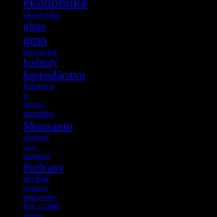
ekonomika
ekosystém
glote
gmo
heterarchia
hodnoty
hospodárstvo
kukurica
lži
minuto
minútky
Monsanto
obchod
online
partneri
Piešťany
pochod
podpora
potraviny
Preč s GMO
protest