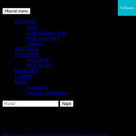
Preskočiť
Súhlasím
na
Hľadať
Hlavné menu
obsah
KTO SME
Ľudia
Ciele, poslanie, vízia
Prečo to robíme?
Stanovy
AKTIVITY
PODPORA
PARTNERI
PRIDAJ SA!
KONTAKT
E-SHOP
Médiá
Fotogaléria
Press kit / Propagácia
Hľadať:
Archív značiek: rekapitulujeme
Aktivizmus
,
Aktuality
,
Blog
,
NOVÁ Ekonomika
,
Rozvoj