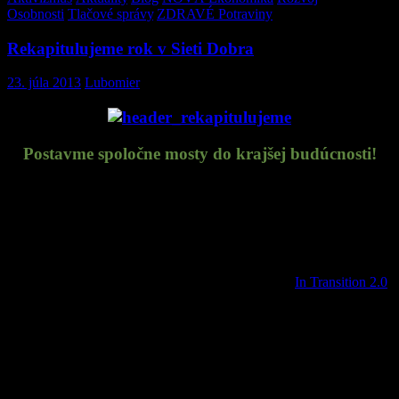
Osobnosti
,
Tlačové správy
,
ZDRAVÉ Potraviny
Rekapitulujeme rok v Sieti Dobra
23. júla 2013
Lubomier
Postavme spoločne mosty do krajšej budúcnosti!
Motto:
”
Ak budeme čakať na vlády, bude to tak tro­cha neskoro.
Ak budeme konať ako jed­not­livci, bude to tak tro­cha málo,
ale ak budeme konať ako spoločenstvo, môže to byť tak práve
včas.”
(
In Transition 2.0
)
Prešiel rok odkedy sme sa objavili na scéne mimovládnych organizácií. Je to
zaujímavá, niekedy až strhujúca životná skúsenosť. Naučili sme sa ako sa
niektoré veci nerobia, ako sa niektoré robia a spoznali nové možnosti na
zlepšovanie. Stretli sme veľa podobne zmýšľajúcich ľudí a okúsili zážitky, ktoré
by sme inak nemali možnosť zažiť. Naše idealistické zámery
narazili
niekde aj
na múr nepochopenia, ale padli aj na úrodnú pôdu. Od niektorých aktivít sme