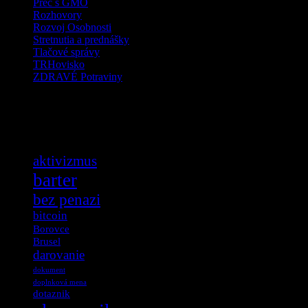
Preč s GMO
Rozhovory
Rozvoj Osobnosti
Stretnutia a prednášky
Tlačové správy
TRHovisko
ZDRAVÉ Potraviny
Tag Cloud
aktivizmus
barter
bez penazi
bitcoin
Borovce
Brusel
darovanie
dokument
doplnková mena
dotaznik