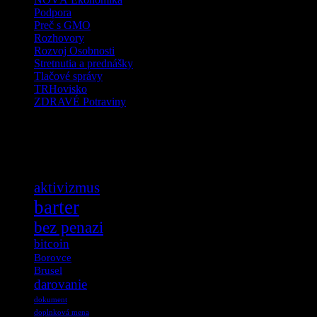
Podpora
Preč s GMO
Rozhovory
Rozvoj Osobnosti
Stretnutia a prednášky
Tlačové správy
TRHovisko
ZDRAVÉ Potraviny
Tag Cloud
aktivizmus
barter
bez penazi
bitcoin
Borovce
Brusel
darovanie
dokument
doplnková mena