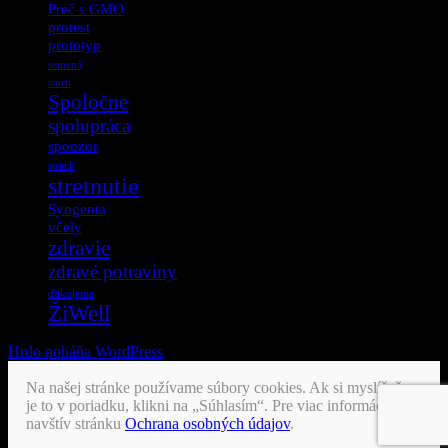
Preč s GMO
protest
prototyp
semená
smrti
Spoločne
spolupráca
sponzor
strach
stretnutie
Syngenta
včely
zdravie
zdravé potraviny
ďakujeme
ŽiWell
Hrdo poháňa WordPress
Na našej stránke používame súbory cookies. Ak si myslíš, že
je to v poriadku, klikni na „Súhlasím“. Pre viac informácii
navštív stránku
Ochrana osobných údajov
.