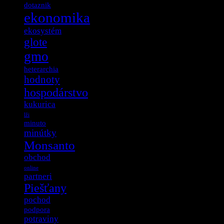
dotaznik
ekonomika
ekosystém
glote
gmo
heterarchia
hodnoty
hospodárstvo
kukurica
lži
minuto
minútky
Monsanto
obchod
online
partneri
Piešťany
pochod
podpora
potraviny