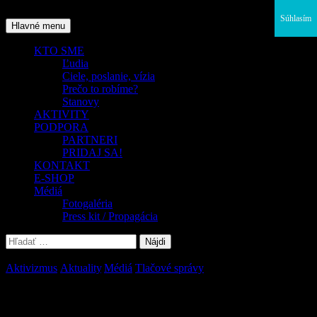
Preskočiť
Súhlasím
na
Hľadať
Hlavné menu
obsah
KTO SME
Ľudia
Ciele, poslanie, vízia
Prečo to robíme?
Stanovy
AKTIVITY
PODPORA
PARTNERI
PRIDAJ SA!
KONTAKT
E-SHOP
Médiá
Fotogaléria
Press kit / Propagácia
Hľadať:
Aktivizmus
,
Aktuality
,
Médiá
,
Tlačové správy
Piešťanskí aktivisti opäť upozorňujú na
nebezpečenstvá GMO