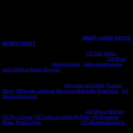
suverenity, ani ekonomickej či sociálnej udržateľnosti.“
Okrem
ukazovania na problémy upriamujú pozornosť aj na existujúce
riešenia, ktoré prospievajú
trvalo udržateľnému rozvoju
.
Nabádajú verejnosť k zaujatiu
aktívneho postoja k téme
potravinovej nezávislosti
a k praktizovaniu
uvedomelej
spotrebiteľskej kultúry
. Vyzývajú k otvoreniu celospoločenskej
diskusie na tému používania geneticky modifikovaných organizmov
a ich vplyvu na Slovensko.
O iniciatíve “
PREČ s GMO! CESTA
BUDÚCNOSTI
”
Iniciatíva vznikla kvôli nespokojnosti členov
OZ Sieť Dobra
s
aktivitami firmy Monsanto v ich regióne. Spoluprácou s
OZ Kvas
a
s dobrovoľníkmi vytvorili
tlačovú správu
a
video z testovacieho
poľa GMO neďaleko Boroviec
pri Piešťanoch. Získali podporu
spriatelených organizácii a informovali verejnosť. Publicitou si táto
aktivita získala pozornosť verejnosti, médií a existujúcich iniciatív
podobného zamerania. Iniciatíva
Slovensko bez GMO
,
Časopis
Dieťa
,
Občianske združenie Slovensko-Indického Priateľstva
a
OZ
Slovenský pacient
oznámili spoluprácu a koordináciu pri ďaľšom
postupe.
K ďaľším podporovateľom iniciatívy patria:
OZ Sĺňava Piešťany
,
OZ Pro Civitate
,
OZ Ľudia pre lepšie Piešťany
,
OZ Kreatívna
Brána
,
Projekt Život
, OZ Chyť sa roboty,
OZ dekriminalizácia.sk