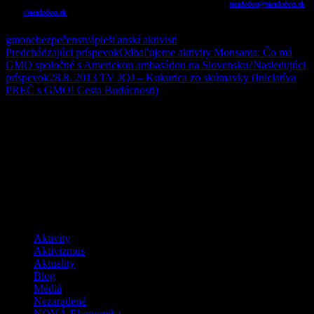
Kontakt:
tel.: SR
+421 915 505 628 Č
R+420 777 549 539
e-mail:
sietdobra@sietdobra.sk
web:
//sietdobra.sk
gmo
nebezpečenstvá
piešťanskí aktivisti
Navigácia
Predchádzajúci príspevok
Odhaľujeme aktivity Monsanta: Čo má
GMO spoločné s Americkou ambasádou na Slovensku?
Nasledujúci
článkami
príspevok
28.8. 2013 TV JOJ – Kukurica zo skúmavky (Iniciatíva
PREČ s GMO! Cesta Budúcnosti)
Buďme zmenou, ktorú chceme vidieť vo
svete
Facebook
Kategórie
Aktivity
Aktivizmus
Aktuality
Blog
Médiá
Nezaradené
NOVÁ Ekonomika