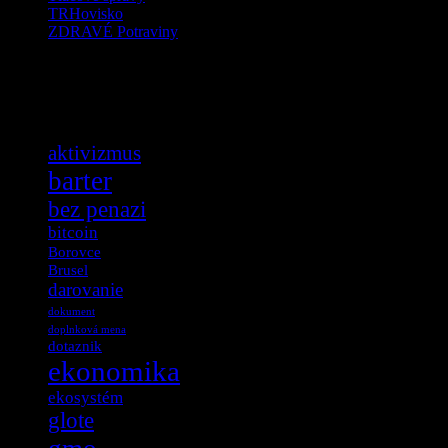
TRHovisko
ZDRAVÉ Potraviny
Tag Cloud
aktivizmus
barter
bez penazi
bitcoin
Borovce
Brusel
darovanie
dokument
doplnková mena
dotaznik
ekonomika
ekosystém
glote