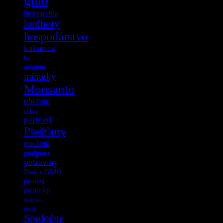
gmo
heterarchia
hodnoty
hospodárstvo
kukurica
lži
minuto
minútky
Monsanto
obchod
online
partneri
Piešťany
pochod
podpora
potraviny
Preč s GMO
protest
prototyp
semená
smrti
Spoločne