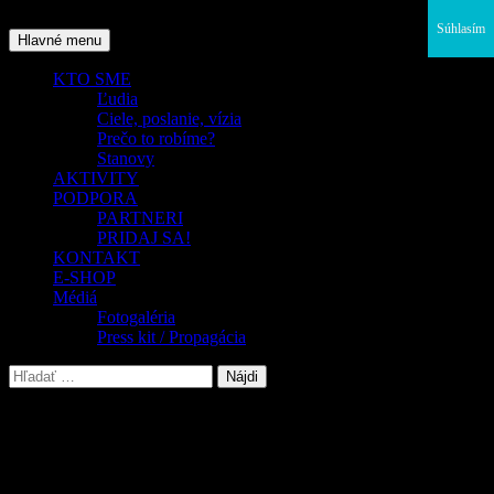
Preskočiť
Súhlasím
na
Hľadať
Hlavné menu
obsah
KTO SME
Ľudia
Ciele, poslanie, vízia
Prečo to robíme?
Stanovy
AKTIVITY
PODPORA
PARTNERI
PRIDAJ SA!
KONTAKT
E-SHOP
Médiá
Fotogaléria
Press kit / Propagácia
Hľadať:
Nenašlo sa
Nie je možné nájsť to, čo hľadáte. Skúste použiť vyhľadávanie.