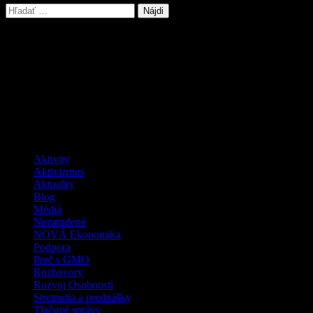
Hľadať:
Buďme zmenou, ktorú chceme vidieť vo
svete
Facebook
Kategórie
Aktivity
Aktivizmus
Aktuality
Blog
Médiá
Nezaradené
NOVÁ Ekonomika
Podpora
Preč s GMO
Rozhovory
Rozvoj Osobnosti
Stretnutia a prednášky
Tlačové správy