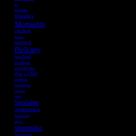
lži
minuto
minútky
Monsanto
obchod
online
partneri
Piešťany
pochod
podpora
potraviny
Preč s GMO
protest
prototyp
semená
smrti
Spoločne
spolupráca
sponzor
strach
stretnutie
Syngenta