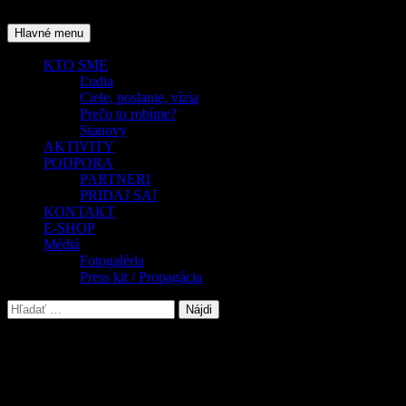
Preskočiť
na
Hľadať
Hlavné menu
obsah
KTO SME
Ľudia
Ciele, poslanie, vízia
Prečo to robíme?
Stanovy
AKTIVITY
PODPORA
PARTNERI
PRIDAJ SA!
KONTAKT
E-SHOP
Médiá
Fotogaléria
Press kit / Propagácia
Hľadať:
TRHovisko
Buďme zmenou, ktorú chceme vidieť vo sv