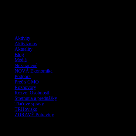
Facebook
Kategórie
Aktivity
Aktivizmus
Aktuality
Blog
Médiá
Nezaradené
NOVÁ Ekonomika
Podpora
Preč s GMO
Rozhovory
Rozvoj Osobnosti
Stretnutia a prednášky
Tlačové správy
TRHovisko
ZDRAVÉ Potraviny