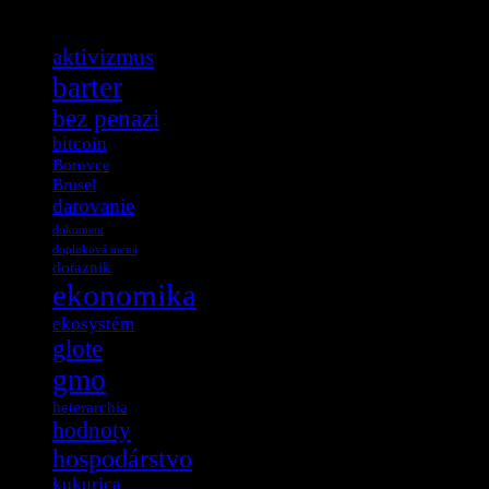
Tag Cloud
aktivizmus
barter
bez penazi
bitcoin
Borovce
Brusel
darovanie
dokument
doplnková mena
dotaznik
ekonomika
ekosystém
glote
gmo
heterarchia
hodnoty
hospodárstvo
kukurica