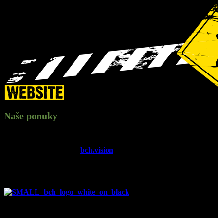
Naše ponuky
Audiovizuálna tvorba (
bch.vision
)
Fotografia
Video (letecké snímkovanie, kamera, strih)
Ostatné