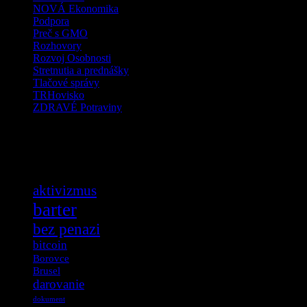
NOVÁ Ekonomika
Podpora
Preč s GMO
Rozhovory
Rozvoj Osobnosti
Stretnutia a prednášky
Tlačové správy
TRHovisko
ZDRAVÉ Potraviny
Tag Cloud
aktivizmus
barter
bez penazi
bitcoin
Borovce
Brusel
darovanie
dokument