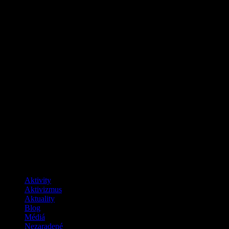
Buďme zmenou, ktorú chceme vidieť vo
svete
Facebook
Kategórie
Aktivity
Aktivizmus
Aktuality
Blog
Médiá
Nezaradené