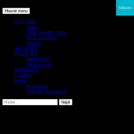
Preskočiť
Súhlasím
na
Hľadať
Hlavné menu
obsah
KTO SME
Ľudia
Ciele, poslanie, vízia
Prečo to robíme?
Stanovy
AKTIVITY
PODPORA
PARTNERI
PRIDAJ SA!
KONTAKT
E-SHOP
Médiá
Fotogaléria
Press kit / Propagácia
Hľadať:
Ponuky