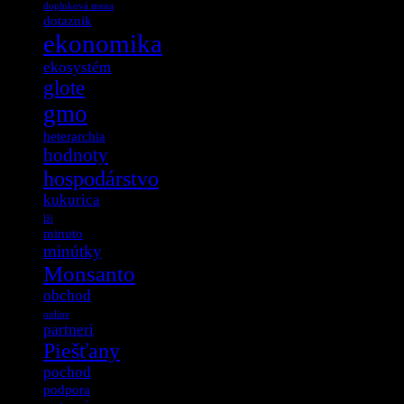
doplnková mena
dotaznik
ekonomika
ekosystém
glote
gmo
heterarchia
hodnoty
hospodárstvo
kukurica
lži
minuto
minútky
Monsanto
obchod
online
partneri
Piešťany
pochod
podpora