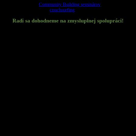
Organizácia
Community Building seminárov
Prespite u nás cez
couchsurfing
Radi sa dohodneme na zmysluplnej spolupráci!