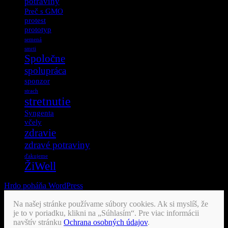
potraviny
Preč s GMO
protest
prototyp
semená
smrti
Spoločne
spolupráca
sponzor
strach
stretnutie
Syngenta
včely
zdravie
zdravé potraviny
ďakujeme
ŽiWell
Hrdo poháňa WordPress
Na našej stránke používame súbory cookies. Ak si myslíš, že
je to v poriadku, klikni na „Súhlasím“. Pre viac informácii
navštív stránku
Ochrana osobných údajov
.